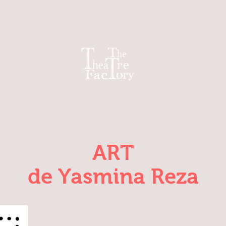
 en scène
Nos prod
Nos partenair
ART
de Yasmina Reza