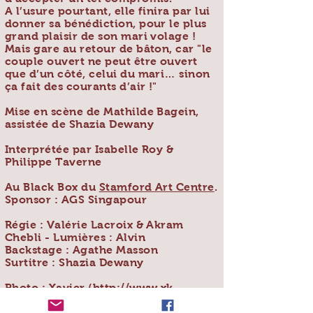
A l’usure pourtant, elle finira par lui
donner sa bénédiction, pour le plus
grand plaisir de son mari volage !
Mais gare au retour de bâton, car "le
couple ouvert ne peut être ouvert
que d’un côté, celui du mari… sinon
ça fait des courants d’air !"
Mise en scène de Mathilde Bagein,
assistée de Shazia Dewany
Interprétée par Isabelle Roy &
Philippe Taverne
Au Black Box du
Stamford Art Centre
.
Sponsor : AGS Singapour
Régie : Valérie Lacroix & Akram
Chebli - Lumières : Alvin
Backstage : Agathe Masson
Surtitre : Shazia Dewany
Photo : Xavier (
http://www.xk-
photo.com/)