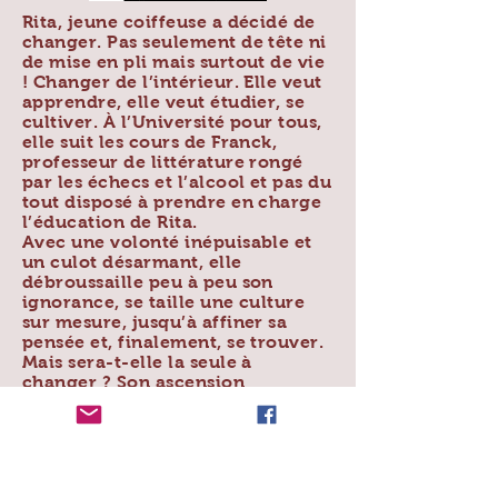
Rita, jeune coiffeuse a décidé de
changer. Pas seulement de tête ni
de mise en pli mais surtout de vie
! Changer de l’intérieur. Elle veut
apprendre, elle veut étudier, se
cultiver. À l’Université pour tous,
elle suit les cours de Franck,
professeur de littérature rongé
par les échecs et l’alcool et pas du
tout disposé à prendre en charge
l’éducation de Rita.
Avec une volonté inépuisable et
un culot désarmant, elle
débroussaille peu à peu son
ignorance, se taille une culture
sur mesure, jusqu’à affiner sa
pensée et, finalement, se trouver.
Mais sera-t-elle la seule à
changer ? Son ascension
intellectuelle n’est pas au goût du
maître… Tel Pygmalion, la
créature transforme le créateur.
La culture comme moyen
d’émancipation. L’éducation