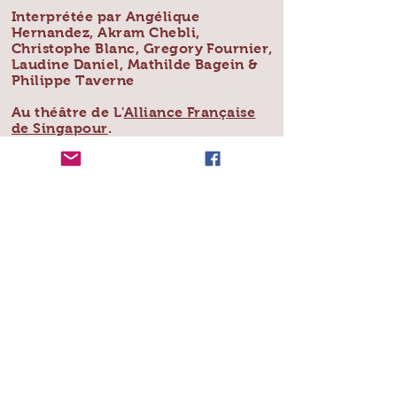
Interprétée par Angélique
Hernandez, Akram Chebli,
Christophe Blanc, Gregory Fournier,
Laudine Daniel, Mathilde Bagein &
Philippe Taverne
Au théâtre de L'
Alliance Française
de Singapour
.
Programme : cliquez
ICI
Photo : Xavier (
http://www.xk-
photo.com/
) & Julie
(Cliquez sur l'album pour agrandir
les photos)
Retour