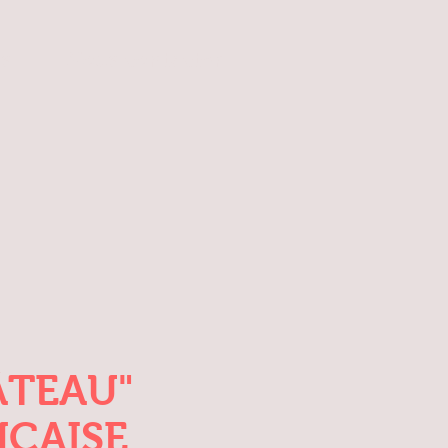
es
Nous contacter
ÂTEAU"
NÇAISE