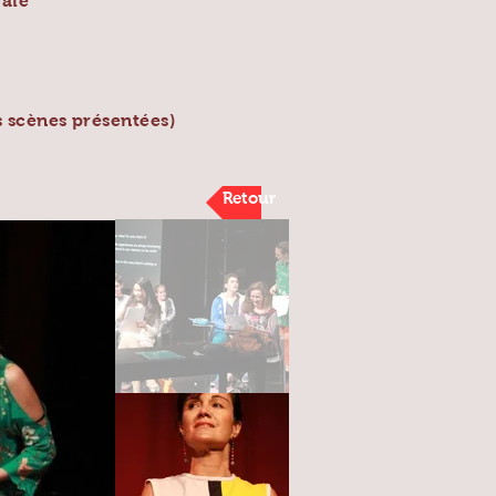
rale
s scènes présentées)
Retour